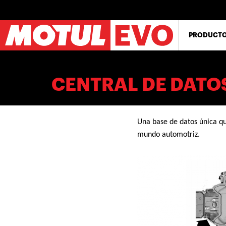
Pasar
al
contenido
principal
PRODUCT
CENTRAL DE DATO
Una base de datos única q
mundo automotriz.