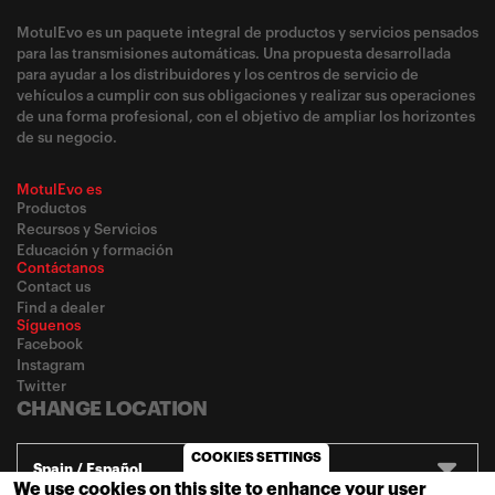
MotulEvo es un paquete integral de productos y servicios pensados
para las transmisiones automáticas. Una propuesta desarrollada
para ayudar a los distribuidores y los centros de servicio de
vehículos a cumplir con sus obligaciones y realizar sus operaciones
de una forma profesional, con el objetivo de ampliar los horizontes
de su negocio.
MotulEvo es
Productos
Recursos y Servicios
Educación y formación
Contáctanos
Contact us
Find a dealer
Síguenos
Facebook
Instagram
Twitter
CHANGE LOCATION
COOKIES SETTINGS
Spain / Español
We use cookies on this site to enhance your user