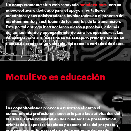
Un completamente sitio web renovado
motulevo.com
, con un
nuevo software dedicado para el apoyo a los talleres
mecánicos y sus colaboradores involucrados en el proceso del
mantenimiento y sustitución de los aceites de la transmisión.
Este portal entrega instrucciones claras y precisas, además
del conocimiento y acompañamiento para los operadores. Los
beneficios para sus usuarios se ve reflejado principalmente en
tiempo de procesar un vehículo, así como la variedad de éstos.
MotulEvo es educación
Las capacitaciones proveen a nuestros clientes el
conocimiento profesional necesario para las actividades del
día a día. Éstas consisten en dos niveles: una presentación
orientada a aspectos técnicos y comerciales del proyecto y
una sesión práctica con el uso de la máquina de lavado.